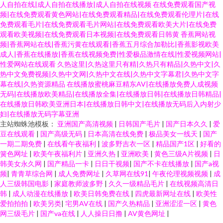
人自拍在线|成人自拍在线播放|成人自拍在线视频
在线免费观看国产视
频|在线免费观看黄色网站|在线免费观看精品|在线免费观看伦理片|在线
免费观看毛片|在线免费观看毛片网站|在线免费观看欧美大片|在线免费
观看欧美视频|在线免费观看日本视频|在线免费观看日韩黄
香蕉网站视
频|香蕉网站在线|香蕉污黄在线观看|香蕉五月综合加勒比|香蕉影视欧美
成人|香蕉在线播放|香蕉在线视频免费|性爱极品激情在线|性爱视频网站|
性爱网站在线观看
久热这里|久热这里只有精|久热只有精品|久热中文|久
热中文免费视频|久热中文网|久热中文在线|久热中文字幕君|久热中文字
幕在线|久热资源精品
在线播放蜜桃麻豆精东AV|在线播放免费人成视频
无码|在线播放欧美精品|在线播放全集|在线播放日韩|在线播放日韩精品|
在线播放日韩欧美亚洲日本|在线播放日韩中文|在线播放无码后入内射少
妇|在线播放无码字幕亚洲
主站蜘蛛池模板：
亚洲国产高清视频
|
日韩国产毛片
|
国产日本久久
|
爱
豆在线观看
|
国产高级无码
|
日本高清在线免费
|
极品美女一线天
|
国产
一期二期免费
|
在线看午夜福利
|
波多野吉衣一区
|
精品国产1区
|
好看的
簧色网址
|
欧美午夜福利片
|
亚洲久热
|
亚洲欧美
|
黄色三级A片视频
|
日
韩美女永久网
|
国产精品一卡
|
日日干视频
|
国产不卡在线播放
|
国产a视
频
|
青青草综合网
|
成人免费网址
|
久草网在线91
|
午夜伦理视频视频
|
成
人三级韩国电影
|
家庭教师波多野
|
久久一级精品毛片
|
在线视频高清日
韩
|
成人动漫在线播放
|
欧美日韩免费在线
|
四虎最新网址在线
|
欧美性
爱拍拍拍
|
欧美另类
|
宅男AV在线
|
国产久热精品
|
亚洲涩涩一区
|
黄色
网三级毛片
|
国产va在线
|
人人操日日撸
|
AV黄色网址
|