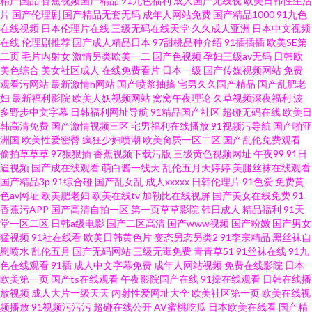
精产国品
香蕉视频国产精品
91九色福利
成人国产无线视
欧美日韩性生活
片
国产伦理剧
国产精品无套无码
成年人网站免费
国产精品1000
91九色
在线视频
日本伦理片在线
三级无码在线天堂
久久成人亚洲
日本中文视频
在线
伦理剧推荐
国产成人精品日本
97甜桃品种介绍
91插插插
欧美SE第
二页
毛片内射女
激情另类欧美一二
国产色视频
孕妇三级av无码
日韩欧
美色综合
美女社区成人
在线免费看片
日本一级
国产传媒视频网站
免费
观看污网站
最新激情h网站
国产喷浆抽搐
宅男久久国产精品
国产乱肥老
妇
最新福利影院
欧美人妖视频网站
窝窝午夜理论
久草视频深夜福利
波
多野步中文字幕
日韩福利网址导航
91精品国产社区
超碰无码在线
欧美日
韩高清免费
国产激情视频三区
宅男福利在线播放
91视频污导航
国产啪亚
洲国
欧美性爱密臀
疯狂少妇喷潮
欧美肏屄一区二区
国产乱伦免费观看
偷拍草草草
97狠狠插
香蕉视频下载污版
三级黄色视频网址
午夜99
91日
逼视频
国产成在线观看
萌白酱一线天
乱伦五月天婷婷
美腿丝袜在线观看
国产精品3p
91综合碰
国产乱女乱
成人xxxxx
日韩伦理片
91色爱
免费黄
色av网址
欧美肥老妇
欧美在线tv
加勒比在线视屏
国产美女在线免费
91
香蕉污APP
国产高清自拍一区
第一页草草影院
韩日成人
精品福利
91天
堂一区二区
日韩a级电影
国产二区高清
国产www视频
国产粉嫩
国产男女
猛视频
91社在线看
欧美日韩黄色片
变态另态另类2
91李宗精品
黑丝袜自
慰喷水
乱伦五月
国产无码网站
三级无毒免费
青青草51
91丝袜在线
91九
色在线观看
91插
成人中文字幕免费
成年人网站视频
免费在线影院
日本
欧美第一页
国产ts在线观看
午夜影院国产在线
91操在线观看
日韩在线播
放视频
成人大片一级天天
内射性爱网址大全
欧美社区第一页
欧美在线视
频播放
91视频污污污
超碰在线公开
AV蜜桃吃瓜
日本欧美在线看
国产精