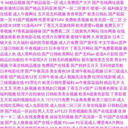
卡
66精品视频
国产精品探花一区
成人免费国产大片
国产在线网址观看
欧美激情日韩
国产精品无码亚洲
国产一区二区黄片
喷潮一区
福利姬足交
白丝少妇 精品国产九九九 天天透天天干 97操碰免费视频 国产精品乱伦 日本
在线看
成人午夜网址
五月花无码视频
青青草国产
欧美日韩乱
国产屁屁
第一页
91国产视频网
性爱草逼91AV
免费欧美视频
欧美岛国一区二区
少
妇喷水18禁
51漫画APP
丁香五月花激情网
欧美爱爱tv视频
免费五月丁
阿v视频 2026在线h网 国产精品久久 欧美精品另类 午夜免费电影 97超碰人人
香视频
97香蕉超级碰碰
国产免费看二区
三级黄色片网站
综合网黄
在线
播放观看
欧美电影在线
伦理片在哪里看
蜜桃午夜网
久草资源在
日本三
摸 韩日TV色情网站 日韩二页 91网站女看 韩国AV电影网址 人妻骚午夜 中文
级大全
久久福利
福利所导航视频
成人片免费
国产第9页
中文字幕bt原声
三级日韩欧美
午夜视频123
日本推理片
丁香五月网站
国产免费看视频
极
品成人色
成人黑料自拍
国产日韩欧美网站
国产无码av
老湿A片影院
国产
字幕色哟哟 大香蕉伊 亚洲另类男人 超碰BB 老司机午夜网站 亚州色图狠狠干
精品自拍偷拍
牛牛影院A片
日韩无码视频网站
都市激情变态另类
男女91
视频
字幕在线精品播放
免费国产在线看
国产婷婷五月天
无码传媒导航
阿v网站 九九视频网 婷婷五月天777 91宅男在线 国产精品自拍官网 欧美下面
日本电影伦理
国产午夜高清
美女黄色18
亚洲午夜精品视频
日本三级成人
观看
国产精品第12页
日韩午夜场
成人视频高清免费
伦理在线影视
成人
三级视频在线
91理论片
欧美日韩性爱福利
av午夜探花福利
精品毛片
久
网站内射 97视频精品 黄色亚洲日夜在线 超碰人一本道 涩涩色导航 五月天国
久叉叉
另类人妖视频
欧美熟妇穴视频
丁香五月V国产
日韩黄色网址
豆花
福利视频
轮理片自拍偷拍
日韩欧美美女视频
欧美A级黄色影院
丁香影视
产视频 超碰97成人在线 狼友视频在线观看 婷婷五月天堂 99精品国产视频 黑
五月花
福利视频电影久久
污污污污免费
91金典免费
欧美三级日本
成人
在线吃瓜网站
成人岛国影院
成人动漫二区三区
久草在线最新
日韩精品推
荐
国产精品一区自拍
男人天堂
a片123
另类视频欧美
国产在线直播
亚洲
丝麻豆91 五月天超碰 超碰97大香蕉 久久9热 2026男人网站 丰满的大胸继坶
卡一卡二
成人在线免费看黄
操操无码视频
国产高清第一页
91国产在线播
放
国产女人夜夜做
国产在线小视频
91com
91豆花成人
哪里有A片网址
3