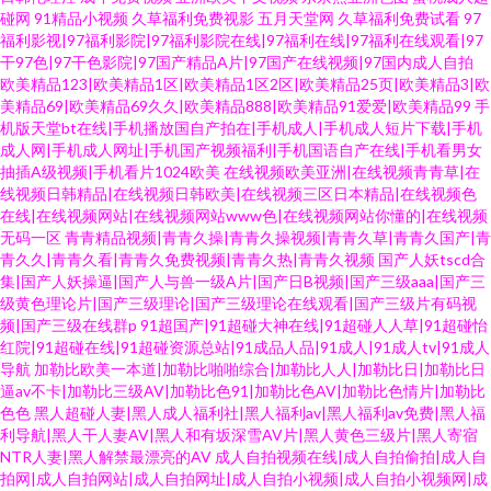
碰网
91精品小视频
久草福利免费视影
五月天堂网
久草福利免费试看
97
福利影视|97福利影院|97福利影院在线|97福利在线|97福利在线观看|97
干97色|97干色影院|97国产精品A片|97国产在线视频|97国内成人自拍
欧美精品123|欧美精品1区|欧美精品1区2区|欧美精品25页|欧美精品3|欧
美精品69|欧美精品69久久|欧美精品888|欧美精品91爱爱|欧美精品99
手
机版天堂bt在线|手机播放国自产拍在|手机成人|手机成人短片下载|手机
成人网|手机成人网址|手机国产视频福利|手机国语自产在线|手机看男女
抽插A级视频|手机看片1024欧美
在线视频欧美亚洲|在线视频青青草|在
线视频日韩精品|在线视频日韩欧美|在线视频三区日本精品|在线视频色
在线|在线视频网站|在线视频网站www色|在线视频网站你懂的|在线视频
无码一区
青青精品视频|青青久操|青青久操视频|青青久草|青青久国产|青
青久久|青青久看|青青久免费视频|青青久热|青青久视频
国产人妖tscd合
集|国产人妖操逼|国产人与兽一级A片|国产日B视频|国产三级aaa|国产三
级黄色理论片|国产三级理论|国产三级理论在线观看|国产三级片有码视
频|国产三级在线群p
91超国产|91超碰大神在线|91超碰人人草|91超碰怡
红院|91超碰在线|91超碰资源总站|91成品人品|91成人|91成人tv|91成人
导航
加勒比欧美一本道|加勒比啪啪综合|加勒比人人|加勒比日|加勒比日
逼av不卡|加勒比三级AV|加勒比色91|加勒比色AV|加勒比色情片|加勒比
色色
黑人超碰人妻|黑人成人福利社|黑人福利av|黑人福利av免费|黑人福
利导航|黑人干人妻AV|黑人和有坂深雪AV片|黑人黄色三级片|黑人寄宿
NTR人妻|黑人解禁最漂亮的AV
成人自拍视频在线|成人自拍偷拍|成人自
拍网|成人自拍网站|成人自拍网址|成人自拍小视频|成人自拍小视频网|成