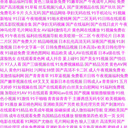
香港
极品福利导航
黄色三级最新免费
91嫩草国产
午夜成年人网站
免费
国产高清视频
91草莓
丝瓜视频污成人
国产亚洲视品在线
国产玖玖
国产
免费毛不卡片
久久无码
国产精品网络
孕妇无码在线
91手机论坛
91视频
新地址
91日逼
午夜啪视频
91啪水蜜桃网
国产二区无码
91日韩在线观看
西瓜影院视频全集
国产孕妇无码视频
国产在线福利
国产在线日皮片
午夜
神马伦理
毛片网站美女
AV福利激情毛片
黄色网在线播放
91视频免费在
线
91午夜在线
福利在线视频导航
欧美喷潮一区二区
午夜理论片
日本第
二片区
国产免费大片
精品呦视频
日本乱伦高清无码
深夜国产视频
91刺
激视频
日本中文字幕一区
日韩免费精品视频
日本高清v
欧美日韩伦理午
夜
91碰超免费
亚洲色图网站
精品欧美
成人AV在线观看
日本a级在线
干
露脸熟女
在线观看黄色网
成人抖音
爰上碰91
国产美女91视频
国产情侣
片
97人人看
国产三级视频在线
91免费视频精品
国产精品另类
黄色AV网
站人
黄色91福利社
污网址18禁
国产高清不卡二区
成人午夜视频免费
欧
美激情福利网
国产青青青草
91草逼视频
免费看片日韩
午夜视频福利免费
国产嫩草视频在线
69叉叉叉
最新日本在线视频
日韩成人a
青青操91
五月
天婷婷
91短视频在线
国产在线观看的
白丝美女自慰网站
91福利免费视
频
加勒比91AV
91在线观看
黄网站av在线
国产视频
狠狠擼狠狠擼
91桃
色小视频
91激情
91干啪啪
青青操青青干
主播诱惑无码专区
欧美视频电
影
91播放
麻豆桃色网站
亚洲欧美国产另类
欧美伦理另类
国产刺激对白
在线观看91精品
欧美成年视频
操碰操揉
成人微拍福利导航
亚洲欧美国产
日韩
成年在线观看免费
岛国精品在线播放
狠狠撸第四色
欧美一页
女同
电影在线观看
91网国产尤物在
毛片网站黄色
狼人三级片
高清男同
国产
日韩伦理淫
成年免费视频
亚洲欧美中文视频
东京热亚洲色图
蜜桃成人超