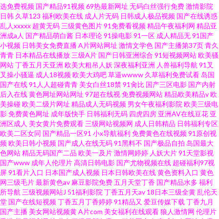
选免费视频
国产精品91视频
69热最新网址
无码白丝强行免费
激情影院
日韩
久草123
福利欧美在线
成人片无码
日韩成人极品视频
国产在线诱惑
乱人xxxxx
超黄无码
三级黄色图片
91免费看视频
精品午夜福利网
精品亚
洲成a人
国产精品萌白酱
日本理论
91操电影
91一区
成人精品无
91国产
小视频
日韩美女免费直播
A片网站网址
激情文学色
国产主播第37页
青久
青青
日本精品在线播放
三级A片
国产日韩亚洲综合
91短视频网站
欧美骚
网站
丁香五月天亚洲
欧美大粗吊人妖
深夜福利亚洲
人兽福利导航
91叉
叉操小骚逼
成人18视频
欧美大鸡吧
草逼wwww
久草福利免费试看
岛国
国产在线
91人人超碰青青
美女白丝18禁
91肏比
国产三区电影
国产内射
后入在线
黄色网址网站网址
97超在线视
免费视频网站
精品欧美精品v
欧
美操碰
欧美二级片网址
精品成人无码视频
男女午夜福利影院
欧美三级电
影
免费黄色网址
成年版快手
日韩福利无码
四虎四房
亚洲AV在线豆花
亚
洲区成人
美女黄片免费观看
三级网站视频网
成人日韩精品
日韩福利专区
欧美二区女同
国产精品一区91
小x导航福利
免费黄色在线视频
91原创视
频
欧美日韩小视频
国产成人在线无码
91黑料不
国产极品自拍
岛国最大
色网站
精品无码国产二品
欧美一及片
激情网婷婷
人妖大片
91天堂影视
国产www
成年人伦理片
高清日韩电影
国产尤物视频在线
超碰福利97视
屏
91看片入口
日本国产成人视频
日本日韩欧美在线
黄色资料入口
黄色
网三级毛片
最新黄色av
麻豆影院免费
五月天堂丁香
国产精品水多
福利
所导航
三级视频网站J
51福利影院
丁香五月天av
18日本三级全黄
乱伦天
堂
国产在线短视频
丁香五月丁香婷婷
91精品又
爱豆传媒下载
丁香九月
国产主播
美女网站视频黄
A片com
美女福利在线观看
狼人激情网
伦理片