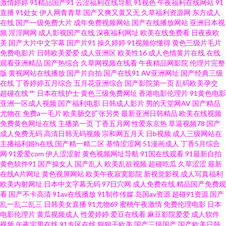
激情婷婷
91精品国产91
云涩福利在线导航
91视色
午夜福利在线网站
91
直播
91处女
伊人网青青草
国产又爽又黄又无
久草福利资源网
东方成人
欧美色 日本色图欧美色图 午夜诱惑网站 91国产孕妇 草莓视频黄免费 韩国福
在线
国产一级免费大片
成年免费视频网站
国产在线播放网站
亚洲日本视
频
淫淫网网
成人影视国产在线
深夜福利网址
欧美在线免费看
日夜夜欧
美
国产大片中文字幕
国产片91
操久婷婷
91视频你懂得
黄色三级片毛片
利影院 日本久久爱 亚洲区bt国产 ab片免费观看 福利久久老司机 久草大香蕉
免费电影片
日韩欧美爱爱
成人亚洲区
欧美性16
成人色情黄片在线
在线
观看亚洲精品
国产热综合
久草网视频在线看
午夜精品网影院
伦理片完整
亚洲 日本成人A片网 先锋影音无码 91视频在线网址 成人超碰网 久久视频老
版
黄视网站在线播放
国产片自拍
国产在线91
AV亚洲网址
国产经典三级
在线
丁香婷婷五月综合
五月花亚洲综合
国产影院第一页
乱码欧美孕交
超碰在线艹
日本在线护士
黄色三级免费网址
香港电影伦理片
91黄色电影
司机 日韩色情影院 伊人成年网 TS国产网站 国产AV色色 久久艹国产视频 日本
亚洲一区成人视频
国产福利电影
日韩成人影片
男的天堂网AV
国产精品
尤物在
免费a一毛片
欧美肠交扩张另类
最新亚洲日韩精品
欧美在线视频
高清wwww 伊人狠狠干 AV新入口 国产福利第一页 欧美成人福利精品 天天国
免费黄色网址在线
主播第一页
丁香五月网
性爱东京热
草逼视频78
国产
成人免费无码
高清日韩无码视频
宗和网五月天
日b视频
成人三级网站在
主播福利姬h在线
国产精一精二区
基情涩涩网
51漫画成人
丁香5月综合
产综合 91视频国 传媒91啪啪 久草资源站 日韩色av影院 亚洲一区在线 97搞色
网
91爱爱com
伊人涩涩射
黄色视频网址导航
91国在线观看
91最新自拍
黄色软件91
国产操女人
国产乱人
欧美乱欲视频
超碰吃瓜
久草涩涩
最新
东方影库av 另类重口味一区 日韩精品欧美自拍 综合肏屄视频 av网站 国产夫
在线A片网址
黄色视屏网站
欧美午夜寂寞影院
新视觉影视
成人写真福利
欧美内射网址
日本中文字幕无码
97日穴网
成人免费在线
精品国产免费观
看
国产不卡高清
91av在线播放
91制作传媒
岛国av资源
超碰91资源
国产
妻露脸 久久网91 日韩激情影院 伊人VA导航站 avav福利 国产五六区在线 日本
乱一乱二乱三
日韩美女直播
91尤物69
蜜桃午夜激情
免费伦理电影
日本
电影伦理片
黄瓜视频成人
性爱婷婷
爱豆在线看
麻豆影院爱爱
成人软件
色色网 一区二区产精品 AV手机天堂网 国产人妖网站 免费试看av韩国 日日夜
视频
午夜宅男在线
91专区在线
狠狠干欧美
国产三级国产
国产欧美日韩