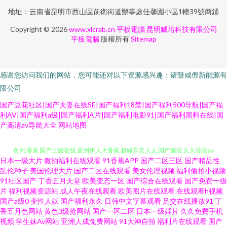
地址：云南省昆明市西山區前衛街道辦事處佳馨園小區1幢39號商鋪
Copyright © 2026
www.xlcrab.cn
平板電腦
昆明臧培科技有限公司
平板電腦
版權所有
Sitemap
感谢您访问我们的网站，您可能还对以下资源感兴趣：诸暨咸傺新能源有
限公司
国产豆花社区|国产夫妻在线SE|国产福利18禁|国产福利500导航|国产福
利AV|国产福利a级|国产福利A片|国产福利电影91|国产福利黑料在线|国
产高清av导航大全
网站地图
日本一级大片
微拍福利在线观看
91香蕉APP
国产二区三区
国产精品性
三级视频东京热 国产精品操逼 91九色色窝窝 www热9 国产精产国品一区 黄
乱伦种子
美国伦理大片
国产二区在线观看
美女伦理视频
福利偷拍小视频
91社区国产
丁香五月天堂
欧美变态一区
国产综合在线观看
国产免费一级
片
福利视频资源站
成人午夜在线观看
欧美图片在线观看
在线观看h视频
色91香蕉 国产三级在线 亚洲伊人大香蕉 超碰东京人人 国产第页 久久综合av
国产a级0
变性人妖
国产福利永久
日韩中文字幕观看
足交在线播放91
丁
香五月色网站
黄色3级抢网站
国产一区二区
日本一级婬片
久久免费手机
人人澡精品 天天干AB片 亚洲天堂免费 91片子 东京热综合色色 老司机福利社
视频
学生妹Av网站
亚洲人成免费网站
91大神自拍
福利片在线观看
国产