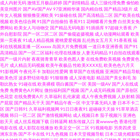
成人内射无码
激情五月极品婷婷
国产剧情精品
成人三级伦理免费
偷怕欧
美亚州图片
国产AV国产AV
97亚洲精华液
国内精自线
国产精品3级片
成
区 人妖黃色一級A片 婷婷97色色网 91黄蜜桃 97超碰在线人人 www五月天av
年女人视频
狠狠撸亚洲欧美
91操碰在线
国产高清精品二区
国产欧美在线
视频
欧美色综合网
91国产自拍偷拍
香蕉911
花蝴蝶看片免费
白丝美女免
岛国av午夜 韩国有码一级在线 国产精品2025 欧美性一区 日韩精品在线视频
费网站
欧美女人与动物交
国产精品无码电影
91插插库
97超碰大香蕉
户
外自慰影院
国产一区二区二区
国产偷窥盗摄视频
成人动漫网站观看
欧美
第一页夜夜
91成人精品视频
蜜桃爱爱视频
乱伦熟女五月天
91香蕉视
福
五月天超碰 黑丝自慰 亚洲欧美日韩久久 91全国精品 bt成人 日韩成人在线网
利在线视频直播
一区xxxxx
岛国大片免费视频
一道日本亚洲香蕉
国产91
高清精品
国产一区二区福利
伦理在线播放
人妻无码精品
91自拍在线观看
站 自拍超碰人 91熟女免费视频 成人又大又黄免费 韩国A级黄色 传媒视频网
国产一级片内射
夜夜骑青青草
欧美色图人妻
在线免费欧美视频
免费黄色
毛片
成人精品无码视频
欧美午夜极品
性欧美ⅩⅩⅩⅩ乱
欧美色色六月天
91影视网
午夜伦不卡
加勒比性爱网
青草国产在线视频
亚洲国产精品导航
站 老司机午夜福利网 91工厂露脸熟女 超碰91人人 豆花社区视频18 欧美极品
欧美色淫
波多野结依电影
91狠狠撸
成人深夜电影
精品国产美女剃毛
加
勒比熟女
91碰在线
欧美裸模
萌白酱国产一区
美国一级AV
国产人在线成
15p 日本无码影院 影音先锋偷情福利 91免费看片白丝 超碰人人妻人人操 国
免费
免费黄色A片网址
微拍福利国产视频
国产人成无码视频
国产原创区
色花堂
在线免费黄A片
久草福利
乱伦家庭
成人午夜免费视频
人妖射精
国
产屁屁
国产精品天干天
国产精品午夜一区
中文字幕无码人妻
日本不卡二
产内射性爱 久草热99 麻豆国产在线 人妖啪啪网站 黄色AAA片电影 超碰在线
区
国产日韩91
久草福利视频网
91日日夜夜91
超碰碰天天操
91草草酒店
视频
韩日一区二区
国产激情视频网站
成人视频日本
茄子视频污
亚洲色
免费人人 久久肏屄视频 日本中文字幕A片 亚洲精品露脸自拍 91国产TS a黄瓜
欲天天
成人丝瓜视频下载
日韩逼网
精东传媒入口
黄wwww色
香港伦理
电影在线
成人影院在线播放
欧美足交一区二区
91视频电影
另类四虎
亚
洲东京热
国产不卡在线
91九色视频
日本天堂视频导航
日本三级光棍影院
v片 超碰在线公开99 另类激情AV 青青草狼友集中营 瑟瑟导航 91破解网官网