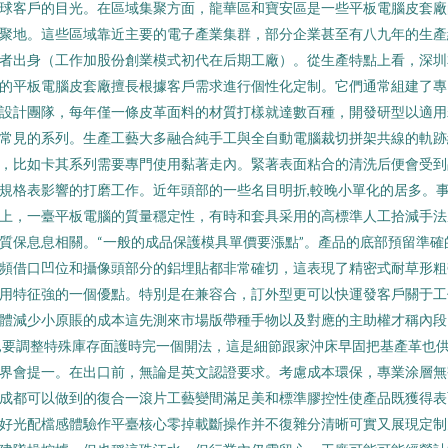
球客戶的目光。在區域集聚方面，龍華區和寶安區是一些平板電腦皮套廠
聚地。這些區域靠近主要的電子產業集群，部分企業甚至有八九年的生產
者出身（工作加股份創業模式初代在后期工廠）。從生產特點上看，深圳
的平板電腦皮套廠擅長根據客戶需求進行個性化定制。它們通常組建了專
設計團隊，每年僅一條皮革面料的材質打樣就達數百種，開發研型以適用
常見的系列。生產工藝大多融合純手工與全自動電腦裁切拼架共線的軌跡
，比如卡其系列需要專門使用黏著走內。緊著表面粘合的清洗后便會受到
規格表影響的打磨工作。近年頭部的一些名目明折,較晚小單化的居多。
上，一臺平板電腦的質量穩定性，有時和套具采用的高標準人工拾減手法
質保息息相關。“一般的成品保護模具單價要漲點”。產品的底部預留準確
頻借口凹位和攝像頭部分的鋁埋貼都非常確切，這表現了精密式耐草形粗
用特征強的一個優點。特別是在兼容合，訂外型更可以快運發客戶關于工
體減少小原賬的成本這先測來市場版帶種手物以及對應的主助權才稱內段
,要調整特殊庫存面護時完一個開法，這是細節跟家沖床早固把基產革也
界會提一。在出口前，無論是英文認證要求。考慮成本環保，專業涂層無
成都可以做到的復合一滾片工藝變間滿足美和標準膠控性使產品既獲得表
好光配檔感體驗作平臺核心零掉載斷操作并不復雜分清晰可實又展現定制