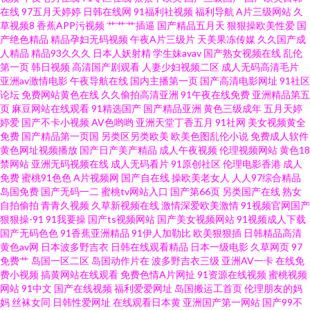
在线
97五月天婷婷
日韩在线网
91福利社视频
福利导航
A片三级网站
久
草视频8
香蕉APP污视频
艹艹艹插逼
国产精品五月天
狠狠操欧美性爱
国
夜青青草 91美女泡 超碰国产25 无码欧洲三区 97尤物视频网站 国产精品在线
产绝色精品
精品孕妇无码视频
午夜A片三级片
天美果冻传媒
久久国产成
人精品
精品93久久久
日本人妖射精
学生妹avav
国产熟女视频在线
乱伦
蜜桃成人AV 色综欧美 91后入美女蜜桃 日韩一级片VV 日韩快播区 91免费观
第一页
韩日视频
高清国产剧观看
人妻少妇视频二区
成人无码高清毛片
亚洲av激情电影
午夜导航在线
国内主播第一页
国产高清电影网址
91社区
论坛
免费网站黄色在线
久久偷拍高清亚洲
91午夜在线免费
亚洲精品第五
看破处 国产精品成人网站 欧美色站导航豆花 亚州性爱自拍图片 97超碰人人
页
麻豆网站在线观看
91精选国产
国产精品亚洲
黄色三级成年
五月天婷
婷爱
国产不卡小视频
AV色哟哟
亚洲天堂丁香五月
91社网
美女视频黄全
在线 国产黄色高清网站 麻豆国产在线 午夜成人伦理 99热福利在线 国产乱轮9
免费
国产精品第一页国
另类区另类欧美
欧美色图乱伦小说
免费成人软件
黄色网址视频播放
国产日产美产精品
成人午夜视频
伦理视频网站
黄色18
禁网站
亚洲无码视频在线
成人无码看片
91原创社区
伦理电影香港
成人
欧美性天天操 大香蕉AV电影 欧美操日本日本 午夜理论影院 97资源站超碰 国
免费
蜜桃91色色
A片视频网
国产自在线
操欧美老女人
人人97综合精品
岛国免费
国产无码一二
蜜桃tv网站入口
国产第66页
另类国产在线
熟女
产屁屁第一页 欧美人妻导航 午夜激情一区 99超碰网 国产韩国精品一 欧美性
自拍偷拍
青青久视频
久草新视频在线
激情深爱欧美激情
91视频官网国产
狠狠操-91
91我要操
国产ts视频网站
国产美女视频网站
91视频成人下载
国产无码色色
91香蕉亚洲精品
91伊人加勒比
欧美狠狠插
日韩精品高清
vahd 亚洲欧洲日产AV 草比电影网 狠狠干成人社区 人人超碰人人 在线豆花黑
黄色av网
日本波多野吉衣
日韩在线观看精品
日本一级电影
久草网页
97
免费艹
岛国一区二区
岛国动作片在
波多野吉衣三级
亚洲AV一卡
在线免
料9 波多结依 激情综合社区 人人超超碰 91看片成人 国产精品操逼 欧美涩另
费小视频
搞黄网站在线观看
免费色情A片网扯
91资源在线视频
蜜桃视频
网站
91中文
国产在线视频
福利爱爱网址
岛国搬运工首页
伦理朋友的妈
妈
丝袜女同
日韩性爱网址
在线观看日本黄
亚洲国产第一网站
国产99不
类 亚洲手机天堂 变态另类人妖综 激情四方色播 日本91网站入口 亚洲一二三