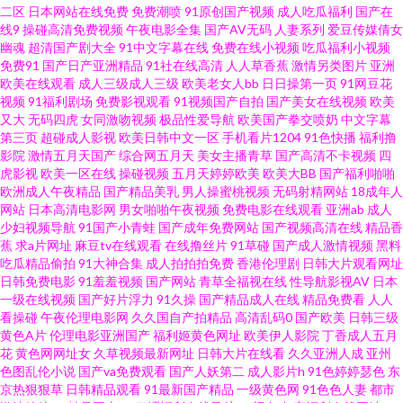
二区
日本网站在线免费
免费潮喷
91原创国产视频
成人吃瓜福利
国产在
线9
操碰高清免费视频
午夜电影全集
国产AV无码
人妻系列
爱豆传媒倩女
青青 AV无码导航 成人欧美 韩国精品人妻 久久国产网站 青娱乐AV首页 国产av
幽魂
超清国产剧大全
91中文字幕在线
免费在线小视频
吃瓜福利小视频
免费91
国产日产亚洲精品
91社在线高清
人人草香蕉
激情另类图片
亚洲
自拍资源 四虎免费视频 91素人网 豆花导航福利 成人777 久久国产精品区 日
欧美在线观看
成人三级成人三级
欧美老女人bb
日日操第一页
91网豆花
视频
91福利剧场
免费影视观看
91视频国产自拍
国产美女在线视频
欧美
又大
无码四虎
女同激吻视频
极品性爱导航
欧美国产拳交喷奶
中文字幕
本女人性淫视频 五月天黄色视频 伊人久久青青草网 www黄淫 国产丝袜性爱
第三页
超碰成人影视
欧美日韩中文一区
手机看片1204
91色快播
福利撸
影院
激情五月天国产
综合网五月天
美女主播青草
国产高清不卡视频
四
男人午夜剧场 四虎影音 最新av资源 97在线超碰 青娱乐91论坛 欧美A片在线
虎影视
欧美一区在线
操碰视频
五月天婷婷欧美
欧美大BB
国产福利啪啪
欧洲成人午夜精品
国产精品美乳
男人操蜜桃视频
无码射精网站
18成年人
网站
日本高清电影网
男女啪啪午夜视频
免费电影在线观看
亚洲ab
成人
播放 影音先锋亚州精品 超碰人人插人人爱 久久副利网 青青成人AV网 亚洲色
少妇视频导航
91国产小青蛙
国产成年免费网站
国产视频高清在线
精品香
蕉
求a片网址
麻豆tv在线观看
在线撸丝片
91草碰
国产成人激情视频
黑料
图制服 99这里都是精品 国产91蜜臀人妻 久久国产三级久久 日韩中文字 91AV
吃瓜精品偷拍
91大神合集
成人拍拍拍免费
香港伦理剧
日韩大片观看网址
日韩免费电影
91羞羞视频
国产网站
青草全福视在线
性导航影视AV
日本
一级在线视频
国产好片浮力
91久操
国产精品成人在线
精品免费看
人人
电影 俺来也去婷婷听听 国产精品25 久久伊人大 日韩轮理 伊人操碰 97天码 国
看操碰
午夜伦理电影网
久久国自产拍精品
高清乱码0
国产欧美
日韩三级
黄色A片
伦理电影亚洲国产
福利姬黄色网址
欧美伊人影院
丁香成人五月
产操海角社区 久久人妻精品 日韩无码资源站 尤物视频网 97午夜剧场 高清无
花
黄色网网址女
久草视频最新网址
日韩大片在线看
久久亚洲人成
亚州
色图乱伦小说
国产va免费观看
国产人妖第二
成人影片h
91色婷婷瑟色
东
京热狠狠草
日韩精品观看
91最新国产精品
一级黄色网
91色色人妻
都市
码夜夜爽 久久伊人熟女 日韩熟妇视频 一级欧美 91一起c 豆花官网免费 另类