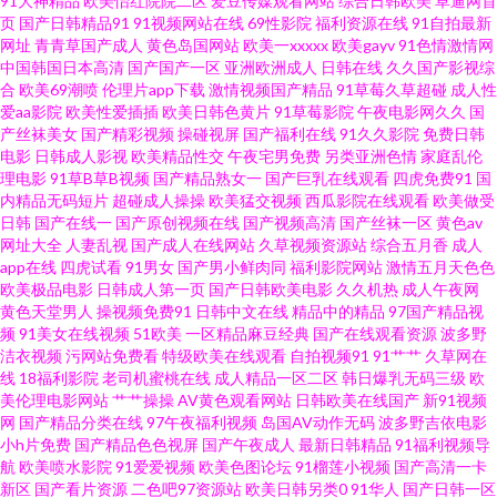
91大神精品
欧美怡红院院二区
爱豆传媒观看网站
综合日韩欧美
草逼网首
页
国产日韩精品91
91视频网站在线
69性影院
福利资源在线
91自拍最新
不卡性爱网 含羞草电影天堂 美女片导航 欧美在线视频99 午夜福利五月天 97
网址
青青草国产成人
黄色岛国网站
欧美一xxxxx
欧美gayv
91色情激情网
中国韩国日本高清
国产国产一区
亚洲欧洲成人
日韩在线
久久国产影视综
合
欧美69潮喷
伦理片app下载
激情视频国产精品
91草莓久草超碰
成人性
超碰在线公开 成人一级a免费 国产区123 男人午夜剧场AB 人妻伊人大香蕉 偷
爱aa影院
欧美性爱插插
欧美日韩色黄片
91草莓影院
午夜电影网久久
国
产丝袜美女
国产精彩视频
操碰视屏
国产福利在线
91久久影院
免费日韩
拍桃花日韩 久久成人精品 日本大香蕉伊人网 色网天天视频 91白丝在线 AV无
电影
日韩成人影视
欧美精品性交
午夜宅男免费
另类亚洲色情
家庭乱伦
理电影
91草B草B视频
国产精品熟女一
国产巨乳在线观看
四虎免费91
国
内精品无码短片
超碰成人操操
欧美猛交视频
西瓜影院在线观看
欧美做受
码高清大片 福利社视频 黄色美女网站蜜桃 欧美成人中文字幕 日韩一区 亚洲
日韩
国产在线一
国产原创视频在线
国产视频高清
国产丝袜一区
黄色av
网址大全
人妻乱视
国产成人在线网站
久草视频资源站
综合五月香
成人
色图28 欧美外网 91自慰网站 福利电影午夜AV 另类专区激情 日本熟女自慰 午
app在线
四虎试看
91男女
国产男小鲜肉同
福利影院网站
激情五月天色色
欧美极品电影
日韩成人第一页
国产日韩欧美电影
久久机热
成人午夜网
黄色天堂男人
操视频免费91
日韩中文在线
精品中的精品
97国产精品视
夜久久伦理福利 91在线精品视频 成人α在线 国产精品狼友社 久久综合av 欧美
频
91美女在线视频
51欧美
一区精品麻豆经典
国产在线观看资源
波多野
洁衣视频
污网站免费看
特级欧美在线观看
自拍视频91
91艹艹
久草网在
内射网站 日韩无码A级片 亚洲性爱小说网 91伊人超碰 白丝91 国产精品久久
线
18福利影院
老司机蜜桃在线
成人精品一区二区
韩日爆乳无码三级
欧
美伦理电影网站
艹艹操操
AV黄色观看网站
日韩欧美在线国产
新91视频
网
国产精品分类在线
97午夜福利视频
岛国AV动作无码
波多野吉依电影
成人 玖玖艹逼综合网 东方四虎影院 人人草97 午夜福利剧场 91次园 超碰人人
小h片免费
国产精品色色视屏
国产午夜成人
最新日韩精品
91福利视频导
航
欧美喷水影院
91爱爱视频
欧美色图论坛
91榴莲小视频
国产高清一卡
玩 国产精品豆花操逼 狼友视频在线观看 日本色导航 五月天激情人体 91超碰
新区
国产看片资源
二色吧97资源站
欧美日韩另类0
91华人
国产日韩一区